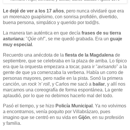
Le dejé de ver a los 17 años
, pero nunca olvidaré que era
un morenazo guapísimo, con sonrisa profidén, divertido,
buena persona, simpático y querido por tod@s.
La manera tan auténtica en que decía
frases de su tierra
asturiana
: "
Qúe oh!
", se me quedó grabada. Era un
guaje
muy especial
.
Recuerdo una anécdota de la
fiesta de la Magdalena
de
septiembre, que se celebraba en la plaza de arriba. Lo típico
era que la orquesta empezara a tocar, para ir "
avisando
" a la
gente de que ya comenzaba la verbena. Había un corro de
personas mayores, pero nadie en la pista. Sonó la primera
canción, un
rock 'n' roll
, y Carlos me sacó a
bailar
, y allí nos
marcamos una coreografía de forma espontánea. La gente
aplaudió, por lo que no debimos hacerlo mal del todo.
Pasó el tiempo, y se hizo
Policía Municipal
. Ya no volvimos
a encontrarnos, venía poquito por Villabrázaro, pues
imagino que se centró en su vida en
Gijón
, en su profesión
y familia.