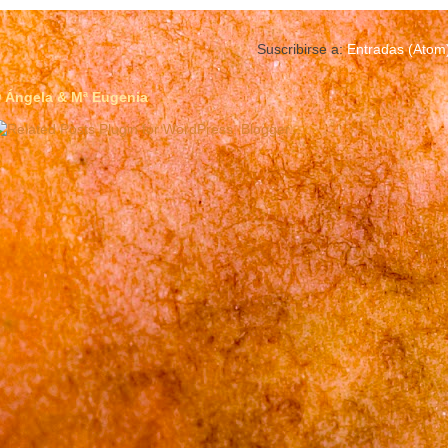
Suscribirse a:
Entradas (Atom
 Ángela & Mª Eugenia