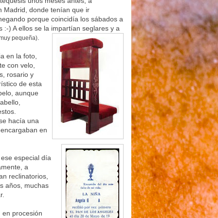
atequesis unos meses antes, a
en Madrid, donde tenían que ir
egando porque coincidía los sábados a
:-) A ellos se la
impartían seglares y a
.
a muy pequeña)
a en la foto,
te con velo,
, rosario y
ístico de esta
 pelo, aunque
abello,
stos.
 se hacía una
e encargaban en
e ese especial día
amente, a
n reclinatorios,
los años, muchas
r.
n en procesión