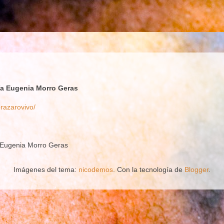
ía Eugenia Morro Geras
brazarovivo/
a Eugenia Morro Geras
Imágenes del tema:
nicodemos
. Con la tecnología de
Blogger
.