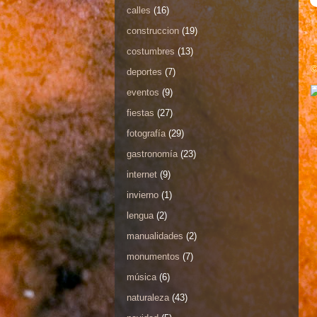
calles
(16)
construccion
(19)
costumbres
(13)
©
deportes
(7)
eventos
(9)
fiestas
(27)
fotografía
(29)
gastronomía
(23)
internet
(9)
invierno
(1)
lengua
(2)
manualidades
(2)
monumentos
(7)
música
(6)
naturaleza
(43)