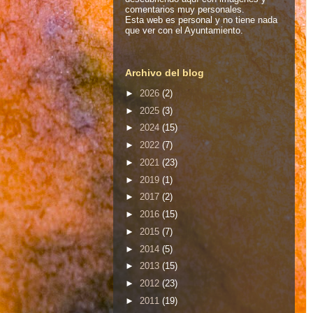
comentarios muy personales.
Esta web es personal y no tiene nada
que ver con el Ayuntamiento.
Archivo del blog
►
2026
(2)
►
2025
(3)
►
2024
(15)
►
2022
(7)
►
2021
(23)
►
2019
(1)
►
2017
(2)
►
2016
(15)
►
2015
(7)
►
2014
(5)
►
2013
(15)
►
2012
(23)
►
2011
(19)