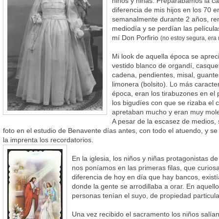
niños y niñas. Preparábamos la c
diferencia de mis hijos en los 70 
semanalmente durante 2 años, ren
mediodía y se perdían las películas 
mí Don Porfirio
(no estoy segura, er
Mi look de aquella época se apreci
vestido blanco de organdí, casque
cadena, pendientes, misal, guantes
limonera (bolsito). Lo más caracter
época, eran los tirabuzones en el
los bigudíes con que se rizaba el c
apretaban mucho y eran muy mole
A pesar de la escasez de medios,
foto en el estudio de Benavente días antes, con todo el atuendo, y s
la imprenta los recordatorios.
En la iglesia, los niños y niñas protagonistas d
nos poníamos en las primeras filas, que curios
diferencia de hoy en día que hay bancos, existía
donde la gente se arrodillaba a orar. En aquel
personas tenían el suyo, de propiedad particula
Una vez recibido el sacramento los niños salía