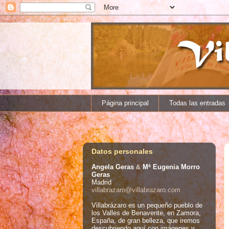
Página principal
Todas las entradas
Datos personales
Angela Geras
&
Mª Eugenia Morro
Geras
Madrid
villabrazaro@villabrazaro.com
Villabrázaro es un pequeño pueblo de
los Valles de Benavente, en Zamora,
España, de gran belleza, que iremos
descubriendo aquí con imágenes y