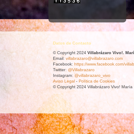
Datos de Contacto
© Copyright 2024
Villabrázaro Vivo!.
Mar
Email:
villabrazaro@villabrazaro.com
Facebook:
https://www.facebook.com/villa
Twitter:
@Villabrazaro
Instagram:
@villabrazaro_vivo
Aviso Legal
-
Política de Cookies
© Copyright 2024 Villabrázaro Vivo! Marí