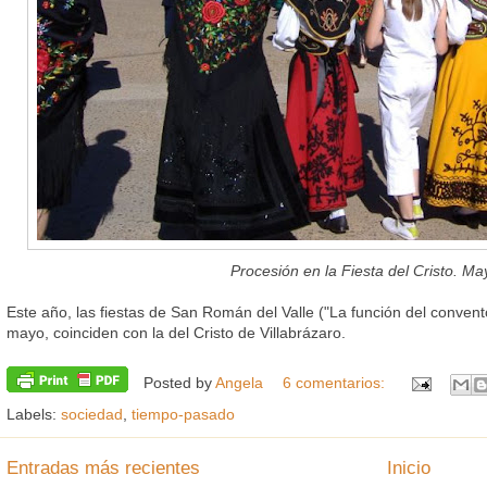
Procesión en la Fiesta del Cristo.
Ma
Este año, las fiestas de San Román del Valle ("La función del conve
mayo, coinciden con la del Cristo de Villabrázaro.
Posted by
Angela
6 comentarios:
Labels:
sociedad
,
tiempo-pasado
Entradas más recientes
Inicio