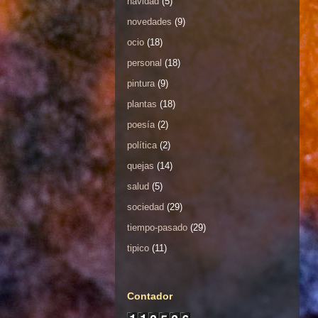
navidad
(5)
novedades
(9)
ocio
(18)
personal
(18)
pintura
(9)
plantas
(18)
poesía
(2)
política
(2)
quejas
(14)
salud
(5)
sociedad
(29)
tiempo-pasado
(29)
tipico
(11)
Contador