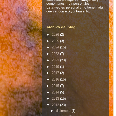
comentarios muy personales.
Esta web es personal y no tiene nada
que ver con el Ayuntamiento.
Archivo del blog
►
2026
(2)
►
2025
(3)
►
2024
(15)
►
2022
(7)
►
2021
(23)
►
2019
(1)
►
2017
(2)
►
2016
(15)
►
2015
(7)
►
2014
(5)
►
2013
(15)
▼
2012
(23)
►
diciembre
(1)