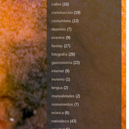
calles
(16)
construccion
(19)
costumbres
(13)
deportes
(7)
eventos
(9)
fiestas
(27)
fotografía
(29)
gastronomía
(23)
internet
(9)
invierno
(1)
lengua
(2)
manualidades
(2)
monumentos
(7)
música
(6)
naturaleza
(43)