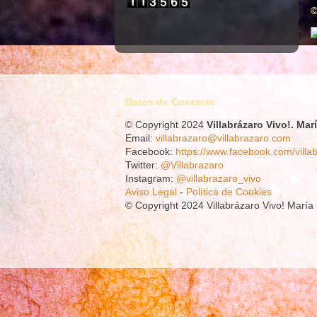
©
Datos de Contacto
© Copyright 2024
Villabrázaro Vivo!.
Mar
Email:
villabrazaro@villabrazaro.com
Facebook:
https://www.facebook.com/villa
Twitter:
@Villabrazaro
Instagram:
@villabrazaro_vivo
Aviso Legal
-
Política de Cookies
© Copyright 2024 Villabrázaro Vivo! Marí