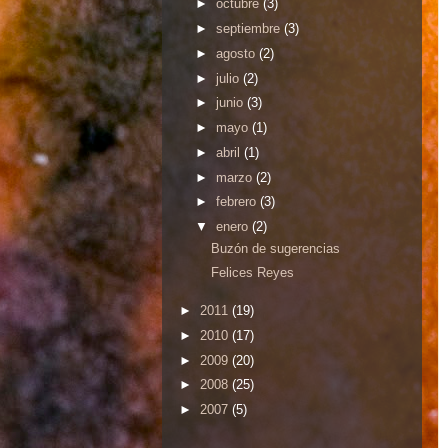
►
octubre
(3)
►
septiembre
(3)
►
agosto
(2)
►
julio
(2)
►
junio
(3)
►
mayo
(1)
►
abril
(1)
►
marzo
(2)
►
febrero
(3)
▼
enero
(2)
Buzón de sugerencias
Felices Reyes
►
2011
(19)
►
2010
(17)
►
2009
(20)
►
2008
(25)
►
2007
(5)