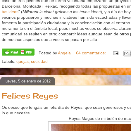
caso de tres jóvenes que de forma voluntaria empezaron un proyecto 
Barcelona, Montcada i Reixac, recogiendo todas las propuestas en un
tus ideas
" (
Millorant la ciutat gràcies a les teves idees
)
,
y a día de hoy
vecinos propusieron y muchas iniciativas han sido escuchadas y lleva
fomenta la participación ciudadana y la concienciación con el entorn
meramente en el ámbito local, pues muchas veces se observa clara
comunidad se repiten en otra; compartir ideas aunque sean de otros
de muchos aspectos que a veces se pasan por alto.
Posted by
Angela
64 comentarios:
Labels:
quejas
,
sociedad
jueves, 5 de enero de 2012
Felices Reyes
Os deseo que tengáis un feliz día de Reyes, que sean generosos y os
lo que necesite.
Reyes Magos de mi belén de ma