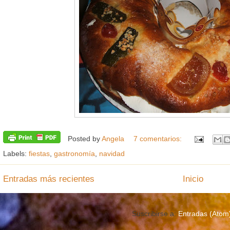
Posted by
Angela
7 comentarios:
Labels:
fiestas
,
gastronomía
,
navidad
Entradas más recientes
Inicio
Suscribirse a:
Entradas (Atom