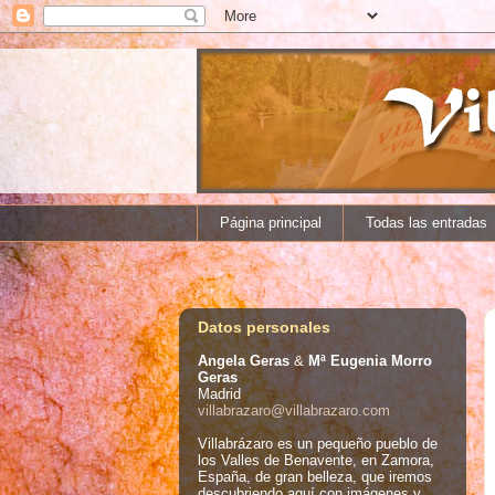
Página principal
Todas las entradas
Datos personales
Angela Geras
&
Mª Eugenia Morro
Geras
Madrid
villabrazaro@villabrazaro.com
Villabrázaro es un pequeño pueblo de
los Valles de Benavente, en Zamora,
España, de gran belleza, que iremos
descubriendo aquí con imágenes y