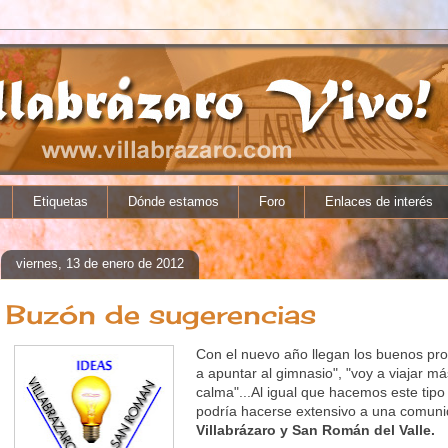
Etiquetas
Dónde estamos
Foro
Enlaces de interés
viernes, 13 de enero de 2012
Buzón de sugerencias
Con el nuevo año llegan los buenos pro
a apuntar al gimnasio", "voy a viajar m
calma"...Al igual que hacemos este tipo
podría hacerse extensivo a una comuni
Villabrázaro y San Román del Valle.