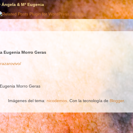
 Ángela & Mª Eugenia
ía Eugenia Morro Geras
brazarovivo/
a Eugenia Morro Geras
Imágenes del tema:
nicodemos
. Con la tecnología de
Blogger
.