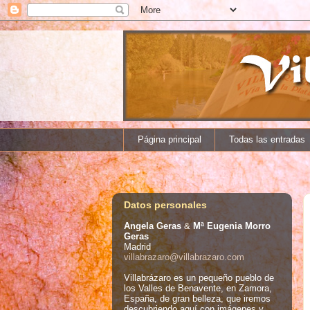
Página principal
Todas las entradas
Datos personales
Angela Geras
&
Mª Eugenia Morro
Geras
Madrid
villabrazaro@villabrazaro.com
Villabrázaro es un pequeño pueblo de
los Valles de Benavente, en Zamora,
España, de gran belleza, que iremos
descubriendo aquí con imágenes y