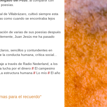
Delgado del Pozo
, al compartir con
 poesías.
l de Villabrázaro, cultivó siempre esta
olas como cuando se encontraba lejos
lación de varias de sus poesías después
ablemente, Juan Jesús me ha pasado
claros, sencillos y contundentes en
e la conducta humana, crítica social...
e a través de Radio Nederland, a los
a lucha por el dinero
El campesino
//
La estructura humana
Lo mío
El año
//
//
as para el recuerdo"