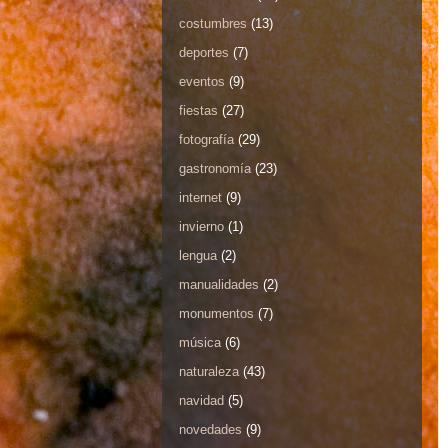
costumbres
(13)
deportes
(7)
eventos
(9)
fiestas
(27)
fotografía
(29)
gastronomía
(23)
internet
(9)
invierno
(1)
lengua
(2)
manualidades
(2)
monumentos
(7)
música
(6)
naturaleza
(43)
navidad
(5)
novedades
(9)