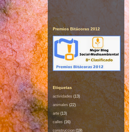
Premios Bitácoras 2012
Etiquetas
actividades
(13)
animales
(22)
arte
(13)
calles
(16)
construccion
(19)