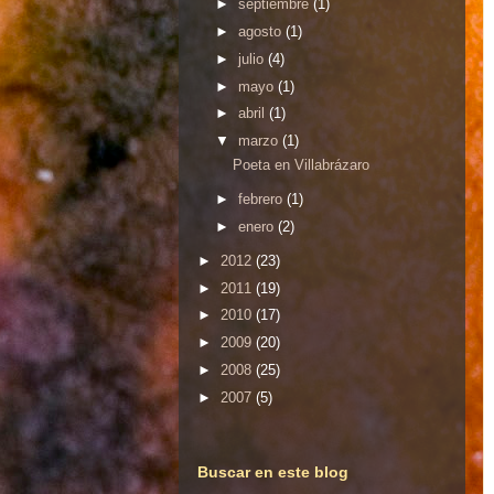
►
septiembre
(1)
►
agosto
(1)
►
julio
(4)
►
mayo
(1)
►
abril
(1)
▼
marzo
(1)
Poeta en Villabrázaro
►
febrero
(1)
►
enero
(2)
►
2012
(23)
►
2011
(19)
►
2010
(17)
►
2009
(20)
►
2008
(25)
►
2007
(5)
Buscar en este blog