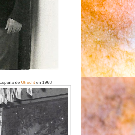
e España de
Utrecht
en 1968