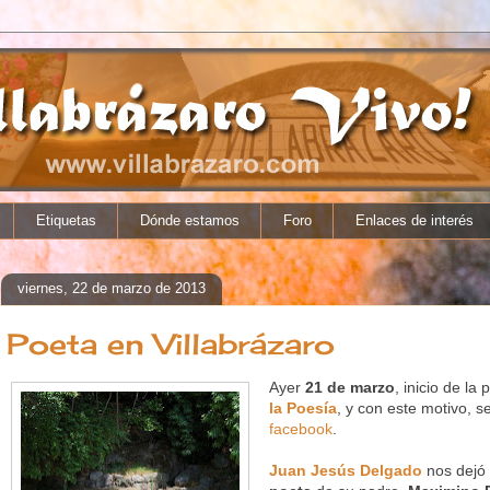
Etiquetas
Dónde estamos
Foro
Enlaces de interés
viernes, 22 de marzo de 2013
Poeta en Villabrázaro
Ayer
21 de marzo
, inicio de la
la Poesía
, y con este motivo, s
facebook
.
Juan Jesús Delgado
nos dejó 