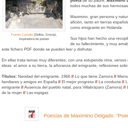
poeta
de su padre,
Maximino 
todos muchas de sus hermosas
Maximino, gran persona y natura
afición, tanto en tierras españ
como emigrante en Holanda.
Fuente Castalia
(Delfos, Grecia),
Sus hijos han hecho una recopi
inspiradora de poetas
de su fallecimiento, y muy am
este fichero PDF donde se pueden leer y disfrutar.
En ellas trata temas muy diferentes, con una estupenda rima, versos 
ideas: el amor a su tierra, la añoranza del emigrante, reflexiones sobr
Títulos:
Navidad del emigrante. 1966
Lo que tiene Zamora
Mensaj
//
//
familiares y amigos en España
El mejor progreso
La conducta
L
//
//
//
emigrante
Ausencia del pueblo natal, para Villabrázaro (Zamora)
//
//
de la mujer
Las espigas
//
Poesías de Maximino Delgado. "Poem