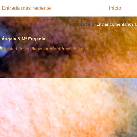
Entrada más reciente
Inicio
Suscribirse a:
Enviar comentarios 
 Ángela & Mª Eugenia