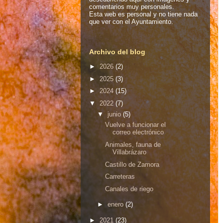
comentarios muy personales.
Esta web es personal y no tiene nada
que ver con el Ayuntamiento.
Archivo del blog
►
2026
(2)
►
2025
(3)
►
2024
(15)
▼
2022
(7)
▼
junio
(5)
Vuelve a funcionar el
correo electrónico
Animales, fauna de
Villabrázaro
Castillo de Zamora
Carreteras
Canales de riego
►
enero
(2)
►
2021
(23)