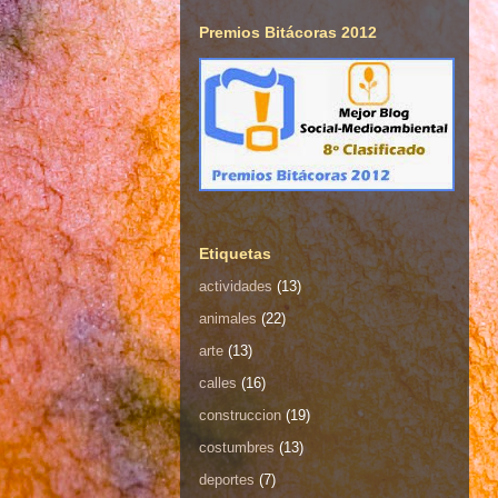
Premios Bitácoras 2012
Etiquetas
actividades
(13)
animales
(22)
arte
(13)
calles
(16)
construccion
(19)
costumbres
(13)
deportes
(7)