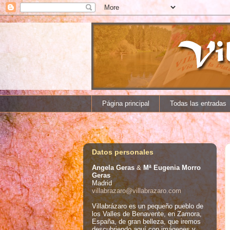
Página principal
Todas las entradas
Datos personales
Angela Geras
&
Mª Eugenia Morro
Geras
Madrid
villabrazaro@villabrazaro.com
Villabrázaro es un pequeño pueblo de
los Valles de Benavente, en Zamora,
España, de gran belleza, que iremos
descubriendo aquí con imágenes y