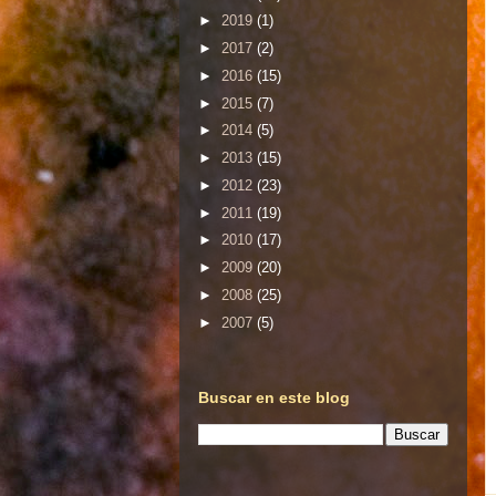
►
2019
(1)
►
2017
(2)
►
2016
(15)
►
2015
(7)
►
2014
(5)
►
2013
(15)
►
2012
(23)
►
2011
(19)
►
2010
(17)
►
2009
(20)
►
2008
(25)
►
2007
(5)
Buscar en este blog