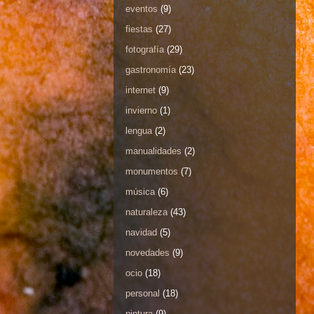
eventos
(9)
fiestas
(27)
fotografía
(29)
gastronomía
(23)
internet
(9)
invierno
(1)
lengua
(2)
manualidades
(2)
monumentos
(7)
música
(6)
naturaleza
(43)
navidad
(5)
novedades
(9)
ocio
(18)
personal
(18)
pintura
(9)