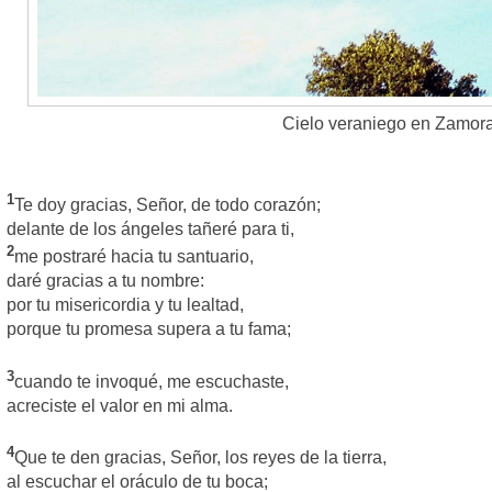
Cielo veraniego en Zamor
1
Te doy gracias, Señor, de todo corazón;
delante de los ángeles tañeré para ti,
2
me postraré hacia tu santuario,
daré gracias a tu nombre:
por tu misericordia y tu lealtad,
porque tu promesa supera a tu fama;
3
cuando te invoqué, me escuchaste,
acreciste el valor en mi alma.
4
Que te den gracias, Señor, los reyes de la tierra,
al escuchar el oráculo de tu boca;