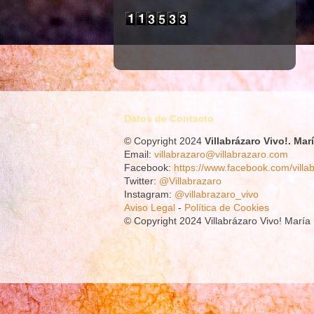
Datos de Contacto
© Copyright 2024
Villabrázaro Vivo!.
Mar
Email:
villabrazaro@villabrazaro.com
Facebook:
https://www.facebook.com/villa
Twitter:
@Villabrazaro
Instagram:
@villabrazaro_vivo
Aviso Legal
-
Política de Cookies
© Copyright 2024 Villabrázaro Vivo! Marí