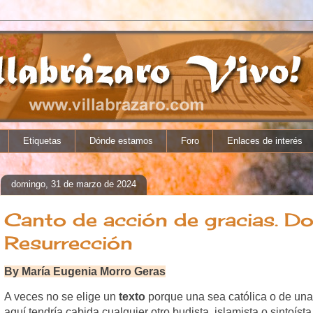
Etiquetas
Dónde estamos
Foro
Enlaces de interés
domingo, 31 de marzo de 2024
Canto de acción de gracias. D
Resurrección
By María Eugenia Morro Geras
A veces no se elige un
texto
porque una sea católica o de un
aquí tendría cabida cualquier otro budista, islamista o sintoíst