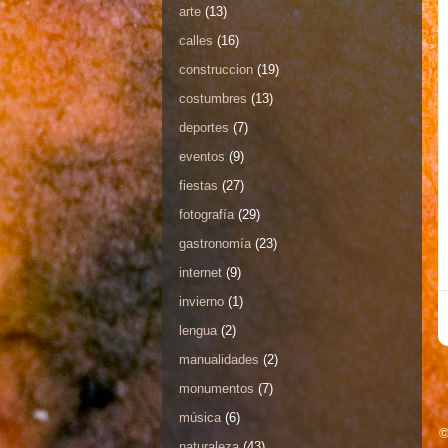
arte
(13)
calles
(16)
construccion
(19)
costumbres
(13)
deportes
(7)
eventos
(9)
fiestas
(27)
fotografía
(29)
gastronomía
(23)
internet
(9)
invierno
(1)
lengua
(2)
manualidades
(2)
monumentos
(7)
música
(6)
©
naturaleza
(43)