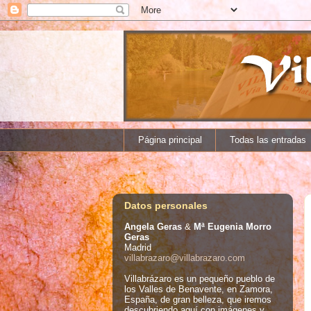
Página principal
Todas las entradas
Datos personales
Angela Geras
&
Mª Eugenia Morro
Geras
Madrid
villabrazaro@villabrazaro.com
Villabrázaro es un pequeño pueblo de
los Valles de Benavente, en Zamora,
España, de gran belleza, que iremos
descubriendo aquí con imágenes y