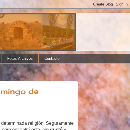
Fotos-Archivos
Contacto
omingo de
a determinada religión. Seguramente
a, pero encontré éste, me
gustó
y