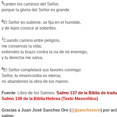
5
canten los caminos del Señor,
porque la gloria del Señor es grande.
6
El Señor es sublime, se fija en el humilde,
y de lejos conoce al soberbio.
7
Cuando camino entre peligros,
me conservas la vida;
extiendes tu brazo contra la ira de mi enemigo,
y tu derecha me salva.
8
El Señor completará sus favores conmigo:
Señor, tu misericordia es eterna,
no abandones la obra de tus manos.
Fuente
: Libro de los Salmos.
Salmo 137 de la Biblia de tradu
Salmo 138 de la Biblia Hebrea
(Texto Masorético)
Gracias a Juan José Sanchez Oro (
@jjsanchezoro
) por ac
salmo.