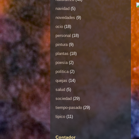
navidad
(5)
novedades
(9)
ocio
(18)
personal
(18)
pintura
(9)
plantas
(18)
poesía
(2)
política
(2)
quejas
(14)
salud
(5)
sociedad
(29)
tiempo-pasado
(29)
tipico
(11)
Contador