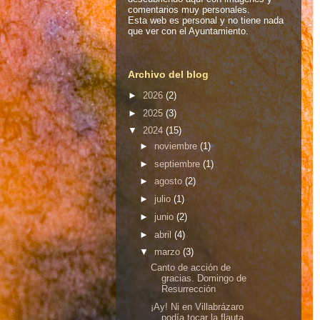
comentarios muy personales.
Esta web es personal y no tiene nada
que ver con el Ayuntamiento.
Archivo del blog
►
2026
(2)
►
2025
(3)
▼
2024
(15)
►
noviembre
(1)
►
septiembre
(1)
►
agosto
(2)
►
julio
(1)
►
junio
(2)
►
abril
(4)
▼
marzo
(3)
Canto de acción de
gracias. Domingo de
Resurrección
¡Ay! Ni en Villabrázaro
podía tocar la flauta