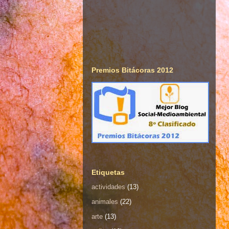
Premios Bitácoras 2012
Etiquetas
actividades
(13)
animales
(22)
arte
(13)