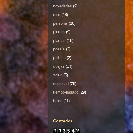
novedades
(9)
ocio
(18)
personal
(18)
pintura
(9)
plantas
(18)
poesía
(2)
política
(2)
quejas
(14)
salud
(5)
sociedad
(29)
tiempo-pasado
(29)
tipico
(11)
Contador