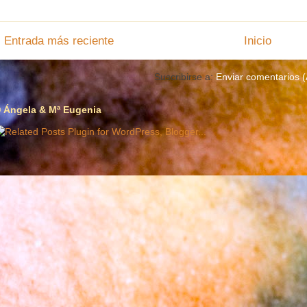
Entrada más reciente
Inicio
Suscribirse a:
Enviar comentarios 
 Ángela & Mª Eugenia