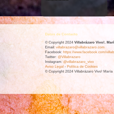
Datos de Contacto
© Copyright 2024
Villabrázaro Vivo!.
Mar
Email:
villabrazaro@villabrazaro.com
Facebook:
https://www.facebook.com/villa
Twitter:
@Villabrazaro
Instagram:
@villabrazaro_vivo
Aviso Legal
-
Política de Cookies
© Copyright 2024 Villabrázaro Vivo! Marí