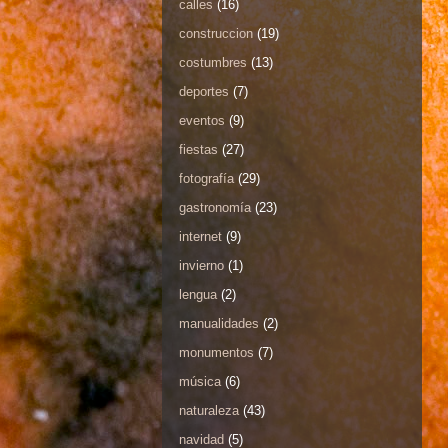
calles
(16)
construccion
(19)
costumbres
(13)
deportes
(7)
eventos
(9)
fiestas
(27)
fotografía
(29)
gastronomía
(23)
internet
(9)
invierno
(1)
lengua
(2)
manualidades
(2)
monumentos
(7)
música
(6)
naturaleza
(43)
navidad
(5)