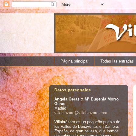
Página principal
Todas las entradas
Datos personales
Angela Geras
&
Mª Eugenia Morro
Geras
Madrid
villabrazaro@villabrazaro.com
Villabrázaro es un pequeño pueblo de
los Valles de Benavente, en Zamora,
España, de gran belleza, que iremos
descubriendo aquí con imágenes y