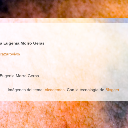
ía Eugenia Morro Geras
brazarovivo/
a Eugenia Morro Geras
Imágenes del tema:
nicodemos
. Con la tecnología de
Blogger
.