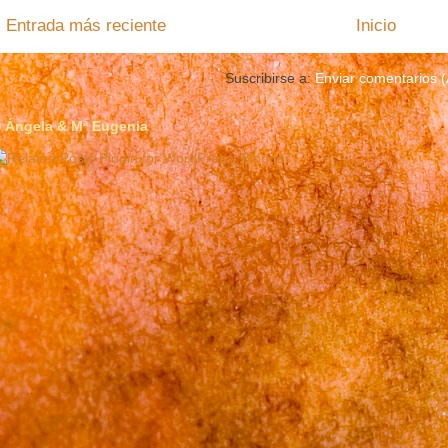
Entrada más reciente
Inicio
Suscribirse a:
Enviar comentarios 
 Ángela & Mª Eugenia