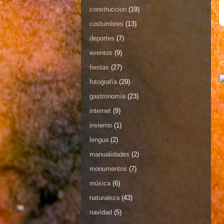
construccion
(19)
costumbres
(13)
deportes
(7)
eventos
(9)
©
fiestas
(27)
fotografía
(29)
gastronomía
(23)
internet
(9)
invierno
(1)
lengua
(2)
manualidades
(2)
monumentos
(7)
música
(6)
naturaleza
(43)
navidad
(5)