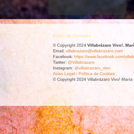
Datos de Contacto
© Copyright 2024
Villabrázaro Vivo!.
Mar
Email:
villabrazaro@villabrazaro.com
Facebook:
https://www.facebook.com/villa
Twitter:
@Villabrazaro
Instagram:
@villabrazaro_vivo
Aviso Legal
-
Política de Cookies
© Copyright 2024 Villabrázaro Vivo! Marí