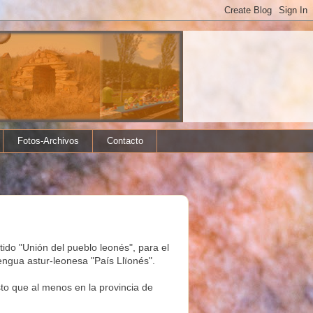
Fotos-Archivos
Contacto
tido "Unión del pueblo leonés", para el
ngua astur-leonesa "País Llïonés".
sto que al menos en la provincia de