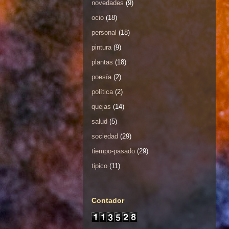
novedades
(9)
ocio
(18)
personal
(18)
pintura
(9)
plantas
(18)
poesía
(2)
política
(2)
quejas
(14)
salud
(5)
sociedad
(29)
tiempo-pasado
(29)
tipico
(11)
Contador