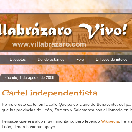
Etiquetas
Dónde estamos
Foro
Enlaces de interés
sábado, 1 de agosto de 2009
Cartel independentista
He visto este cartel en la calle Queipo de Llano de Benavente, del par
que las provincias de León, Zamora y Salamanca son el llamado en le
Pensaba que era algo muy minoritario, pero leyendo
Wikipedia
, he vi
León, tienen bastante apoyo.