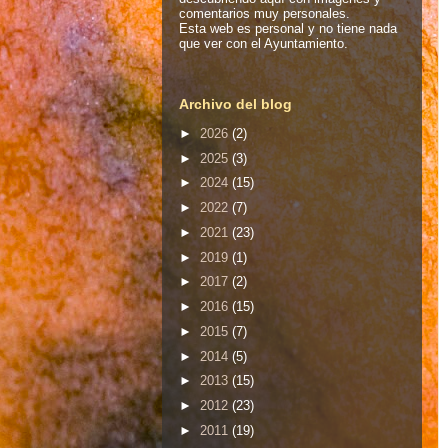
comentarios muy personales.
Esta web es personal y no tiene nada
que ver con el Ayuntamiento.
Archivo del blog
►
2026
(2)
►
2025
(3)
►
2024
(15)
►
2022
(7)
►
2021
(23)
►
2019
(1)
►
2017
(2)
►
2016
(15)
►
2015
(7)
►
2014
(5)
►
2013
(15)
►
2012
(23)
►
2011
(19)