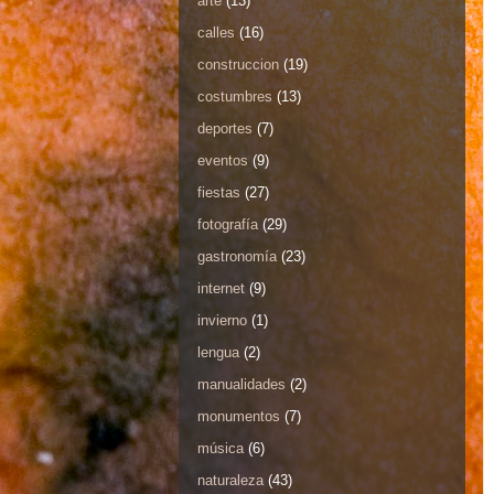
arte
(13)
calles
(16)
construccion
(19)
costumbres
(13)
deportes
(7)
eventos
(9)
fiestas
(27)
fotografía
(29)
gastronomía
(23)
internet
(9)
invierno
(1)
lengua
(2)
manualidades
(2)
monumentos
(7)
música
(6)
naturaleza
(43)