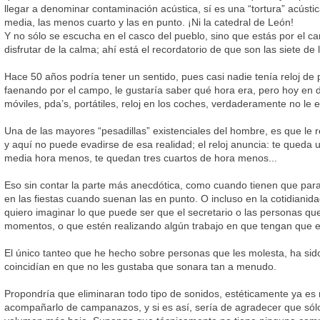
llegar a denominar contaminación acústica, sí es una “tortura” acústi
media, las menos cuarto y las en punto. ¡Ni la catedral de León!
Y no sólo se escucha en el casco del pueblo, sino que estás por el 
disfrutar de la calma; ahí está el recordatorio de que son las siete de 
Hace 50 años podría tener un sentido, pues casi nadie tenía reloj de 
faenando por el campo, le gustaría saber qué hora era, pero hoy en d
móviles, pda’s, portátiles, reloj en los coches, verdaderamente no le 
Una de las mayores “pesadillas” existenciales del hombre, es que le 
y aquí no puede evadirse de esa realidad; el reloj anuncia: te queda
media hora menos, te quedan tres cuartos de hora menos...
Eso sin contar la parte más anecdótica, como cuando tienen que parar
en las fiestas cuando suenan las en punto. O incluso en la cotidianida
quiero imaginar lo que puede ser que el secretario o las personas que 
momentos, o que estén realizando algún trabajo en que tengan que e
El único tanteo que he hecho sobre personas que les molesta, ha sid
coincidían en que no les gustaba que sonara tan a menudo.
Propondría que eliminaran todo tipo de sonidos, estéticamente ya es 
acompañarlo de campanazos, y si es así, sería de agradecer que sólo 