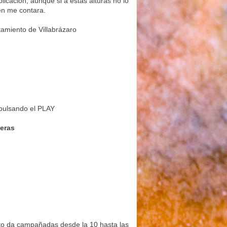
cación, aunque si a estas alturas no lo
en me contara.
tamiento de Villabrázaro
pulsando el PLAY
eras
ento da campañadas desde la 10 hasta las