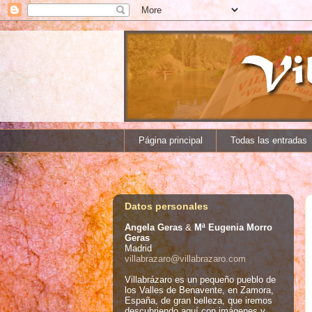
Página principal
Todas las entradas
Datos personales
Angela Geras
&
Mª Eugenia Morro
Geras
Madrid
villabrazaro@villabrazaro.com
Villabrázaro es un pequeño pueblo de
los Valles de Benavente, en Zamora,
España, de gran belleza, que iremos
descubriendo aquí con imágenes y