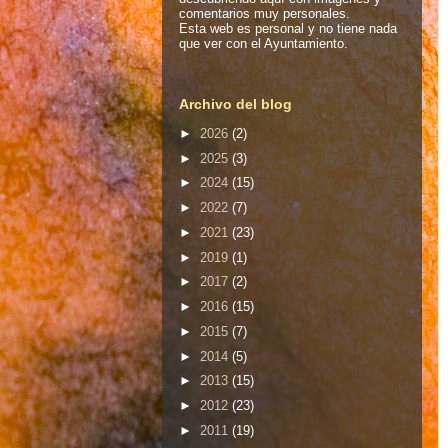
comentarios muy personales.
Esta web es personal y no tiene nada
que ver con el Ayuntamiento.
Archivo del blog
►
2026
(2)
►
2025
(3)
►
2024
(15)
►
2022
(7)
►
2021
(23)
►
2019
(1)
►
2017
(2)
►
2016
(15)
►
2015
(7)
►
2014
(5)
►
2013
(15)
►
2012
(23)
►
2011
(19)