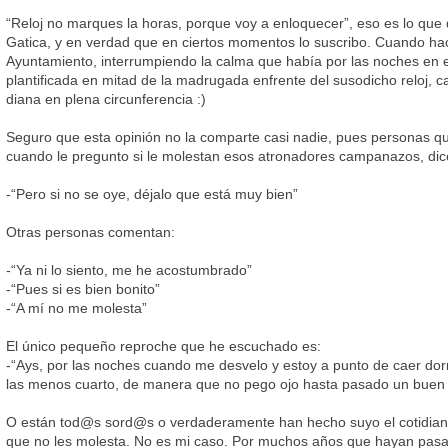
“Reloj no marques la horas, porque voy a enloquecer”, eso es lo que
Gatica, y en verdad que en ciertos momentos lo suscribo. Cuando hace
Ayuntamiento, interrumpiendo la calma que había por las noches en
plantificada en mitad de la madrugada enfrente del susodicho reloj, 
diana en plena circunferencia :)
Seguro que esta opinión no la comparte casi nadie, pues personas qu
cuando le pregunto si le molestan esos atronadores campanazos, dic
-“Pero si no se oye, déjalo que está muy bien”
Otras personas comentan:
-“Ya ni lo siento, me he acostumbrado”
-“Pues si es bien bonito”
-“A mí no me molesta”
El único pequeño reproche que he escuchado es:
-“Ays, por las noches cuando me desvelo y estoy a punto de caer dor
las menos cuarto, de manera que no pego ojo hasta pasado un buen 
O están tod@s sord@s o verdaderamente han hecho suyo el cotidiano
que no les molesta. No es mi caso. Por muchos años que hayan pas