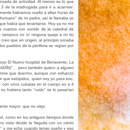
sada de actividad. Al menos es lo que
3 de la madrugada para ir a acarrear.
amente habíamos vuelto a altas horas de
inhumano" de mi padre, así le llamaba yo
 que había que levantarse. Hoy ya no me
s cuartos con sonido de la catedral de
e tampoco no oí ninguna queja a mi tio
creo que en origen, al principio sonaba
os pueblos de la periferia se regían por
poyo El Nuevo hospital de Benavente, La
IDADÍN)”… pero también quiero q alguien
créenme que duermo, aunque con esfuerzo
ir que estúpidos, quien soy yo para eso,
r con unos cubatas en el cuerpo es a 4
no hubiera tanto “ruido” se lo pasarían
ente mayor, que no viejo.
 Sol, como en los antiguos tiempos donde
no vista desde la Veguita con un cierto
es” y me echo cuando tengo sueño y eso