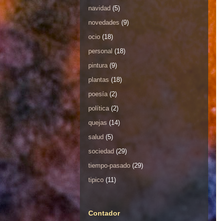
navidad
(5)
novedades
(9)
ocio
(18)
personal
(18)
pintura
(9)
plantas
(18)
poesía
(2)
política
(2)
quejas
(14)
salud
(5)
sociedad
(29)
tiempo-pasado
(29)
tipico
(11)
Contador