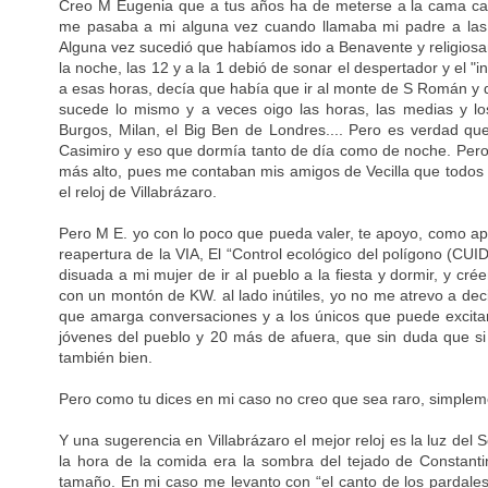
Creo M Eugenia que a tus años ha de meterse a la cama can
me pasaba a mi alguna vez cuando llamaba mi padre a las 
Alguna vez sucedió que habíamos ido a Benavente y religios
la noche, las 12 y a la 1 debió de sonar el despertador y el "
a esas horas, decía que había que ir al monte de S Román y
sucede lo mismo y a veces oigo las horas, las medias y lo
Burgos, Milan, el Big Ben de Londres.... Pero es verdad qu
Casimiro y eso que dormía tanto de día como de noche. Pero 
más alto, pues me contaban mis amigos de Vecilla que todos l
el reloj de Villabrázaro.
Pero M E. yo con lo poco que pueda valer, te apoyo, como a
reapertura de la VIA, El “Control ecológico del polígono (CU
disuada a mi mujer de ir al pueblo a la fiesta y dormir, y 
con un montón de KW. al lado inútiles, yo no me atrevo a dec
que amarga conversaciones y a los únicos que puede excita
jóvenes del pueblo y 20 más de afuera, que sin duda que si 
también bien.
Pero como tu dices en mi caso no creo que sea raro, simplem
Y una sugerencia en Villabrázaro el mejor reloj es la luz del
la hora de la comida era la sombra del tejado de Constanti
tamaño. En mi caso me levanto con “el canto de los pardal